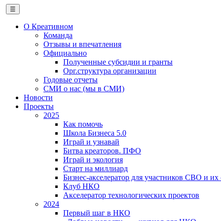
☰
О Креативном
Команда
Отзывы и впечатления
Официально
Полученные субсидии и гранты
Орг.структура организации
Годовые отчеты
СМИ о нас (мы в СМИ)
Новости
Проекты
2025
Как помочь
Школа Бизнеса 5.0
Играй и узнавай
Битва креаторов. ПФО
Играй и экология
Старт на миллиард
Бизнес-акселератор для участников СВО и их
Клуб НКО
Акселератор технологических проектов
2024
Первый шаг в НКО