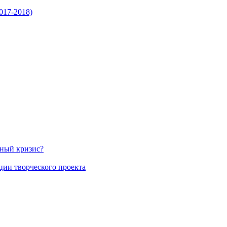
017-2018)
нный кризис?
ции творческого проекта