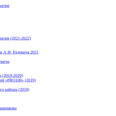
иатив
атив (2021-2022)
 А.Ф. Радевича 2021
евича
 (2019-2020)
ий «PRO100» (2019)
о района (2019)
ашникова