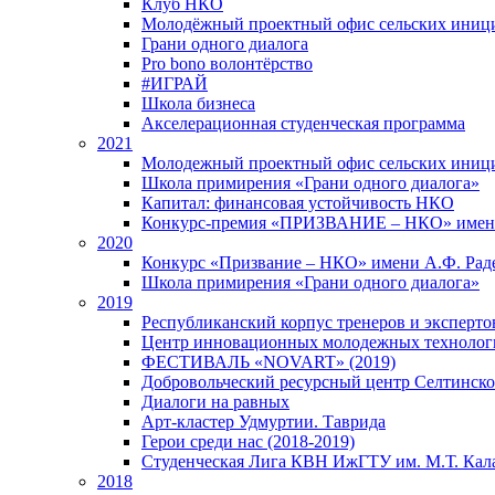
Клуб НКО
Молодёжный проектный офис сельских иниц
Грани одного диалога
Pro bono волонтёрство
#ИГРАЙ
Школа бизнеса
Акселерационная студенческая программа
2021
Молодежный проектный офис сельских иници
Школа примирения «Грани одного диалога»
Капитал: финансовая устойчивость НКО
Конкурс-премия «ПРИЗВАНИЕ – НКО» имени
2020
Конкурс «Призвание – НКО» имени А.Ф. Рад
Школа примирения «Грани одного диалога»
2019
Республиканский корпус тренеров и экспертов
Центр инновационных молодежных технолог
ФЕСТИВАЛЬ «NOVART» (2019)
Добровольческий ресурсный центр Селтинског
Диалоги на равных
Арт-кластер Удмуртии. Таврида
Герои среди нас (2018-2019)
Студенческая Лига КВН ИжГТУ им. М.Т. Кал
2018