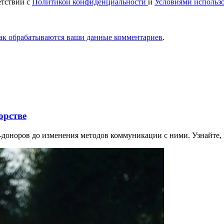
етствии с
Политикой конфиденциальности
и
Условиями использ
как обрабатываются ваши данные комментариев
.
орстве
-доноров до изменения методов коммуникации с ними. Узнайте,