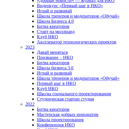
«Добрые новости» — журнал для НКО
Видеокурс «Первый шаг в НКО»
Играй и развивай
Школа тренеров и модераторов «Обучай»
Школа Бизнеса 4.0
Битва креаторов
Старт на миллиард
Клуб НКО
Акселератор технологических проектов
2023
Давай меняться
Призвание – НКО
Битва креаторов
Школа бизнеса 3.0
Играй и развивай
Школа тренеров и модераторов «Обучай»
Первый шаг в НКО
Клуб НКО
Школы социального проектирования
Студенческая стартап студия
2022
Битва креаторов
Мастерская добрых инициатив
Школа проектирования
Конференция НКО