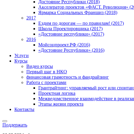
Достояние Республики (2018)
Акселератор проектов «ФАСТ. Революция» (2
Ярмарка Социальных Франшиз (2018)
2017
Ездим по дорогам — по правилам! (2017)
Школа Проектировщика (2017)
«Достояние республики» (2017)
2016
Мойсоцпроект.РФ (2016)
«Достояние Республики» (2016)
Услуги
Курсы
Видео курсы
Первый шаг в НКО
финансовая грамотность и фандрайзинг
Работа с проектами
Грантрайтинг: управляемый рост или спонта
Проектная логика
Межведомственное взаимодействие в реализа
Этапы жизни проекта
Контакты
Поддержать