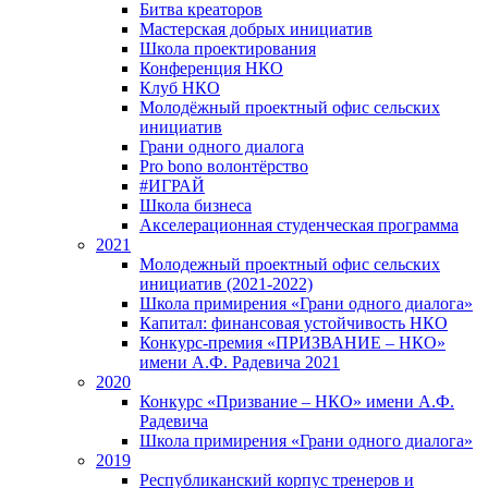
Битва креаторов
Мастерская добрых инициатив
Школа проектирования
Конференция НКО
Клуб НКО
Молодёжный проектный офис сельских
инициатив
Грани одного диалога
Pro bono волонтёрство
#ИГРАЙ
Школа бизнеса
Акселерационная студенческая программа
2021
Молодежный проектный офис сельских
инициатив (2021-2022)
Школа примирения «Грани одного диалога»
Капитал: финансовая устойчивость НКО
Конкурс-премия «ПРИЗВАНИЕ – НКО»
имени А.Ф. Радевича 2021
2020
Конкурс «Призвание – НКО» имени А.Ф.
Радевича
Школа примирения «Грани одного диалога»
2019
Республиканский корпус тренеров и