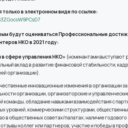
 только в электронном виде по ссылке:
imS3ZGocoW9PCsD7
орым будут оцениваться Профессиональные достиж
нтеров НКО в 2021 году:
 в сфере управления НКО»
(номинантами выступают 
льный вклад в развитие финансовой стабильности, кад
ей организации).
чественные инновационные изменения в организации за
ности организации, организаторские и управленческие
 команды, обладание навыками взаимодействия с партне
ных уровней, коммерческими структурами, общественн
о в общественных советах/палатах; наличие годового 
отзывы коллег или партнеров; участие и победы в про