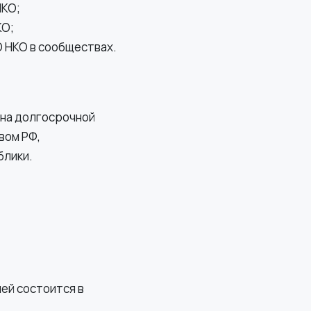
НКО;
КО;
 НКО в сообществах.
 на долгосрочной
вом РФ,
блики.
ей состоится в