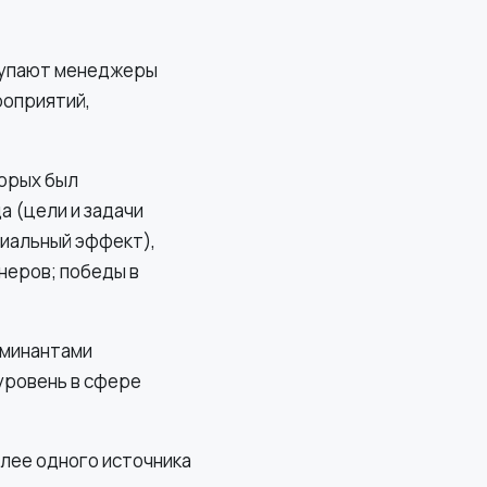
тупают менеджеры
роприятий,
торых был
а (цели и задачи
циальный эффект),
неров; победы в
оминантами
уровень в сфере
олее одного источника