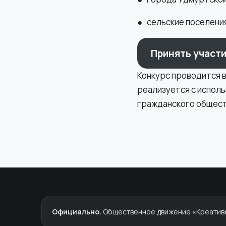
● сельские поселени
Принять участи
Конкурс проводится в
реализуется с испол
гражданского общест
Официально.
Общественное движение «Креативны