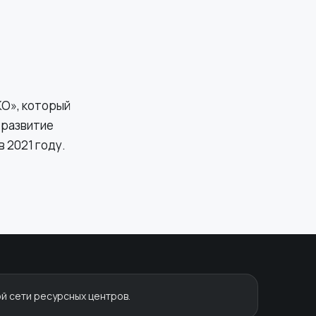
КО», который
 развитие
 2021 году.
й сети ресурсных центров.