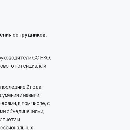
ения сотрудников,
руководители СО НКО,
рового потенциала и
 последние 2 года;
 умения и навыки;
рами, в том числе, с
ыми объединениями,
отчета и
фессиональных