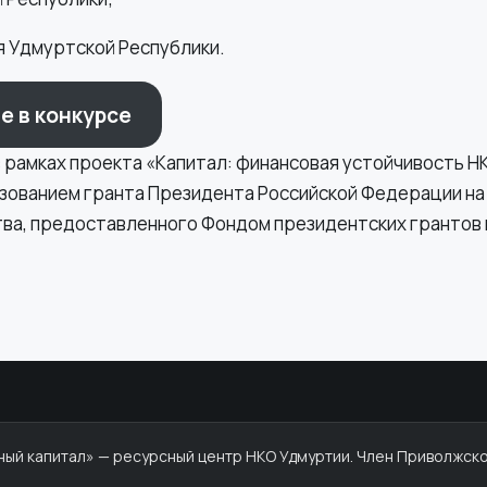
я Удмуртской Республики.
е в конкурсе
 рамках проекта «Капитал: финансовая устойчивость Н
ьзованием гранта Президента Российской Федерации на
ва, предоставленного Фондом президентских грантов в
й капитал» — ресурсный центр НКО Удмуртии. Член Приволжско