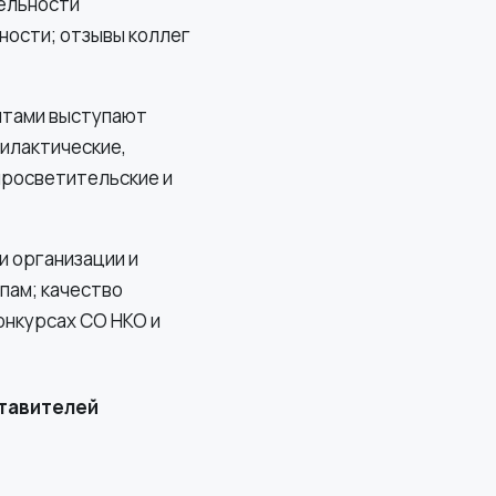
тельности
ности; отзывы коллег
нтами выступают
илактические,
просветительские и
и организации и
пам; качество
онкурсах СО НКО и
ставителей