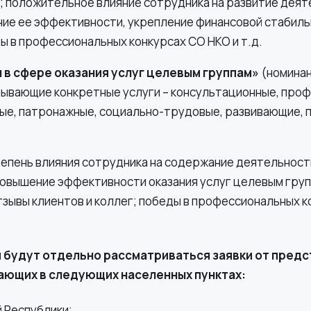
; положительное влияние сотрудника на развитие дея
ние ее эффективности, укрепление финансовой стабиль
ы в профессиональных конкурсах СО НКО и т.д.
в сфере оказания услуг целевым группам»
(номина
зывающие конкретные услуги – консультационные, проф
е, патронажные, социально-трудовые, развивающие, 
степень влияния сотрудника на содержание деятельност
повышение эффективности оказания услуг целевым груп
тзывы клиентов и коллег; победы в профессиональных к
 будут отдельно рассматриваться заявки от пред
ающих в следующих населенных пунктах:
 Республики;