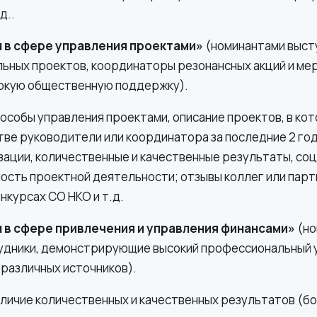
д..
 в сфере управления проектами»
(номинантами выс
ьных проектов, координаторы резонансных акций и ме
окую общественную поддержку).
особы управления проектами, описание проектов, в ко
тве руководители или координатора за последние 2 год
зации, количественные и качественные результаты, со
ость проектной деятельности; отзывы коллег или парт
курсах СО НКО и т.д.
 в сфере привлечения и управления финансами»
(н
удники, демонстрирующие высокий профессиональный 
 различных источников).
личие количественных и качественных результатов (б