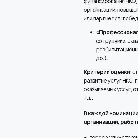
финансирования НКО)
организации, повыше
или партнеров; побед
«Профессионал 
сотрудники, ока
реабилитационны
др.).
Критерии оценки
: 
развитие услуг НКО, 
оказываемых услуг, о
т.д.
В каждой номинации
организаций, работ
●
города Удмуртской