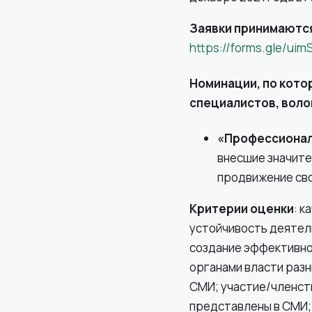
Заявки принимаются
https://forms.gle/u
Номинации, по кот
специалистов, воло
«Профессионал
внесшие значите
продвижение сво
Критерии оценки
:
ка
устойчивость деятель
создание эффективной
органами власти раз
СМИ; участие/членств
представлены в СМИ; 