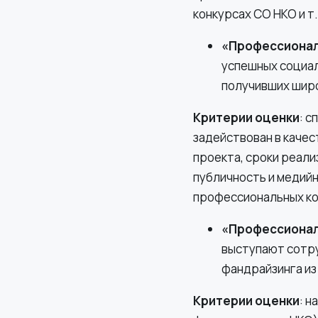
конкурсах СО НКО и т.
«Профессионал
успешных социал
получивших шир
Критерии оценки
:
сп
задействован в качес
проекта, сроки реали
публичность и медийн
профессиональных кон
«Профессионал
выступают сотр
фандрайзинга из
Критерии оценки
:
на