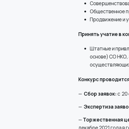
Совершенствова
Общественное пр
Продвижение и у
Принять учатие в ко
Штатные и привл
основе) СО НКО,
осуществляющих
Конкурс проводится 
—
Сбор заявок:
с 20 
—
Экспертиза заяво
—
Торжественная ц
декабре 2021 года в 