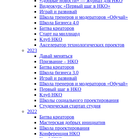
«Добрые новости» — журнал для НКО
Видеокурс «Первый шаг в НКО»
Играй и развивай
Школа тренеров и модераторов «Обучай»
Школа Бизнеса 4.0
Битва креаторов
Старт на миллиард
Клуб НКО
Акселератор технологических проектов
2023
Давай меняться
Призвание – НКО
Битва креаторов
Школа бизнеса 3.0
Играй и развивай
Школа тренеров и модераторов «Обучай»
Первый шаг в НКО
Клуб НКО
Школы социального проектирования
Студенческая стартап студия
2022
Битва креаторов
Мастерская добрых инициатив
Школа проектирования
Конференция НКО