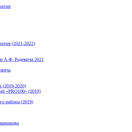
иатив
атив (2021-2022)
 А.Ф. Радевича 2021
евича
 (2019-2020)
ий «PRO100» (2019)
о района (2019)
ашникова