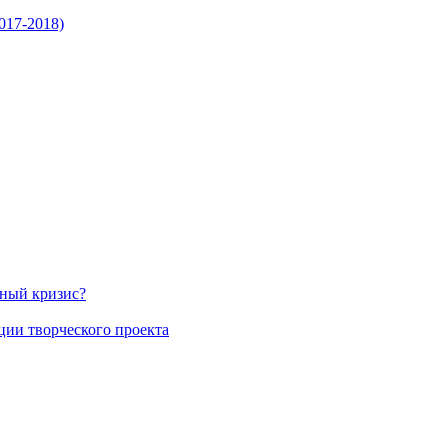
017-2018)
нный кризис?
ции творческого проекта