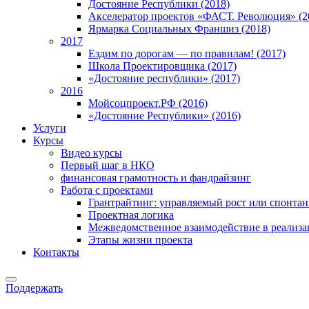
Достояние Республики (2018)
Акселератор проектов «ФАСТ. Революция» (2
Ярмарка Социальных Франшиз (2018)
2017
Ездим по дорогам — по правилам! (2017)
Школа Проектировщика (2017)
«Достояние республики» (2017)
2016
Мойсоцпроект.РФ (2016)
«Достояние Республики» (2016)
Услуги
Курсы
Видео курсы
Первый шаг в НКО
финансовая грамотность и фандрайзинг
Работа с проектами
Грантрайтинг: управляемый рост или спонта
Проектная логика
Межведомственное взаимодействие в реализа
Этапы жизни проекта
Контакты
Поддержать