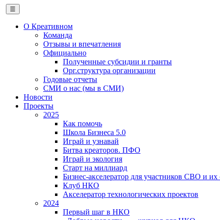
☰
О Креативном
Команда
Отзывы и впечатления
Официально
Полученные субсидии и гранты
Орг.структура организации
Годовые отчеты
СМИ о нас (мы в СМИ)
Новости
Проекты
2025
Как помочь
Школа Бизнеса 5.0
Играй и узнавай
Битва креаторов. ПФО
Играй и экология
Старт на миллиард
Бизнес-акселератор для участников СВО и их
Клуб НКО
Акселератор технологических проектов
2024
Первый шаг в НКО