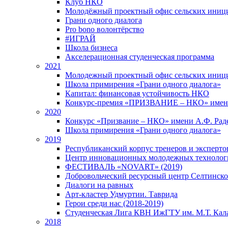
Клуб НКО
Молодёжный проектный офис сельских иниц
Грани одного диалога
Pro bono волонтёрство
#ИГРАЙ
Школа бизнеса
Акселерационная студенческая программа
2021
Молодежный проектный офис сельских иници
Школа примирения «Грани одного диалога»
Капитал: финансовая устойчивость НКО
Конкурс-премия «ПРИЗВАНИЕ – НКО» имени
2020
Конкурс «Призвание – НКО» имени А.Ф. Рад
Школа примирения «Грани одного диалога»
2019
Республиканский корпус тренеров и экспертов
Центр инновационных молодежных технолог
ФЕСТИВАЛЬ «NOVART» (2019)
Добровольческий ресурсный центр Селтинског
Диалоги на равных
Арт-кластер Удмуртии. Таврида
Герои среди нас (2018-2019)
Студенческая Лига КВН ИжГТУ им. М.Т. Кал
2018