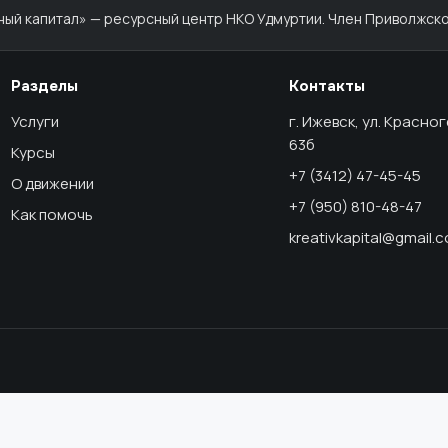
й капитал» — ресурсный центр НКО Удмуртии. Член Приволжско
Разделы
Контакты
Услуги
г. Ижевск, ул. Красно
63б
Курсы
+7 (3412) 47-45-45
О движении
+7 (950) 810-48-47
Как помочь
kreativkapital@gmail.