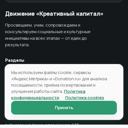
Движение «Креативный капитал»
Просвещаем, учим, сопровождаем и
консультируем социальные и культурные
инициативы на всех этапах — от идеи до
результата.
Разделы
Услуги
Мы используем файлы cookie, сервисы
«Яндекс.Метрика» и «Donation.ru» для анализа
Курсы
посещаемости, приёма пожертвований и
О движении
улучшения работы сайта.
Политика
Как помочь
конфиденциальности
·
Политика cookies
Принять
Контакты
г. Ижевск, ул. Красногеройская, 63б