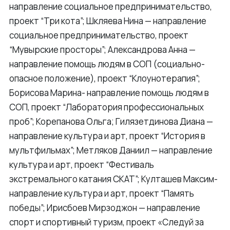
направление социальное предпринимательство,
проект “Три кота”; Шкляева Нина — направление
социальное предпринимательство, проект
“Мувырские просторы”; Александрова Анна —
направление помощь людям в СОП (социально-
опасное положение), проект “Клоунотерапия”;
Борисова Марина- направление помощь людям в
СОП, проект “Лаборатория профессиональных
проб”; Корепанова Ольга; Гилязетдинова Диана —
направление культура и арт, проект “История в
мультфильмах”; Метляков Даниил — направление
культура и арт, проект “Фестиваль
экстремального катания СКАТ”; Култашев Максим-
направление культура и арт, проект “Память
победы”; Ирисбоев Мирзоджон — направление
спорт и спортивный туризм, проект «Следуй за