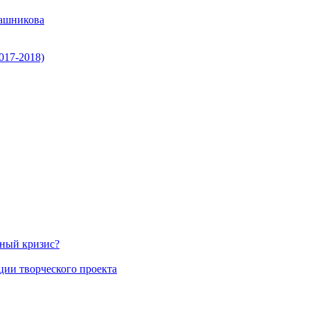
ашникова
017-2018)
нный кризис?
ции творческого проекта