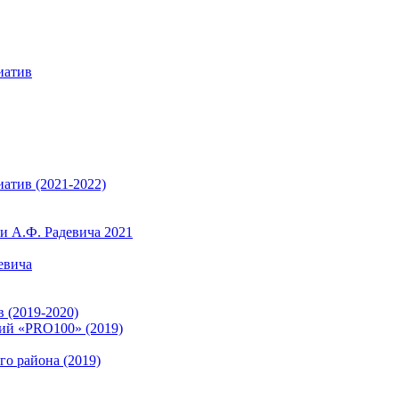
иатив
атив (2021-2022)
 А.Ф. Радевича 2021
евича
 (2019-2020)
ий «PRO100» (2019)
о района (2019)