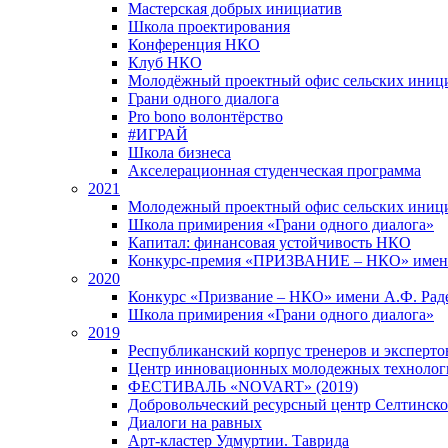
Мастерская добрых инициатив
Школа проектирования
Конференция НКО
Клуб НКО
Молодёжный проектный офис сельских иниц
Грани одного диалога
Pro bono волонтёрство
#ИГРАЙ
Школа бизнеса
Акселерационная студенческая программа
2021
Молодежный проектный офис сельских иници
Школа примирения «Грани одного диалога»
Капитал: финансовая устойчивость НКО
Конкурс-премия «ПРИЗВАНИЕ – НКО» имени
2020
Конкурс «Призвание – НКО» имени А.Ф. Рад
Школа примирения «Грани одного диалога»
2019
Республиканский корпус тренеров и экспертов
Центр инновационных молодежных технолог
ФЕСТИВАЛЬ «NOVART» (2019)
Добровольческий ресурсный центр Селтинског
Диалоги на равных
Арт-кластер Удмуртии. Таврида