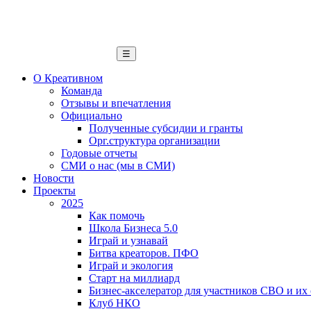
☰
О Креативном
Команда
Отзывы и впечатления
Официально
Полученные субсидии и гранты
Орг.структура организации
Годовые отчеты
СМИ о нас (мы в СМИ)
Новости
Проекты
2025
Как помочь
Школа Бизнеса 5.0
Играй и узнавай
Битва креаторов. ПФО
Играй и экология
Старт на миллиард
Бизнес-акселератор для участников СВО и их
Клуб НКО