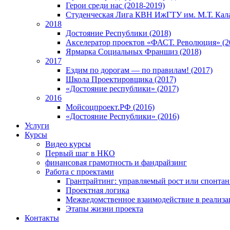
Герои среди нас (2018-2019)
Студенческая Лига КВН ИжГТУ им. М.Т. Кал
2018
Достояние Республики (2018)
Акселератор проектов «ФАСТ. Революция» (2
Ярмарка Социальных Франшиз (2018)
2017
Ездим по дорогам — по правилам! (2017)
Школа Проектировщика (2017)
«Достояние республики» (2017)
2016
Мойсоцпроект.РФ (2016)
«Достояние Республики» (2016)
Услуги
Курсы
Видео курсы
Первый шаг в НКО
финансовая грамотность и фандрайзинг
Работа с проектами
Грантрайтинг: управляемый рост или спонта
Проектная логика
Межведомственное взаимодействие в реализа
Этапы жизни проекта
Контакты