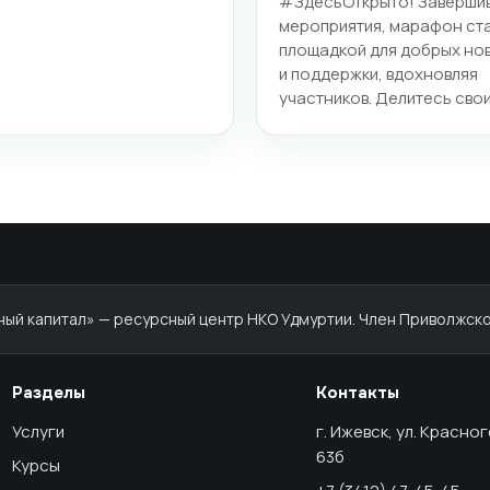
#ЗдесьОткрыто! Заверши
мероприятия, марафон ст
площадкой для добрых но
и поддержки, вдохновляя
участников. Делитесь сво
й капитал» — ресурсный центр НКО Удмуртии. Член Приволжско
Разделы
Контакты
Услуги
г. Ижевск, ул. Красно
63б
Курсы