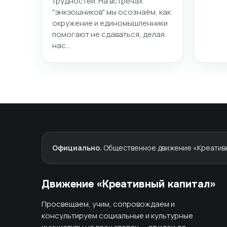
трудностей. На встречах
"энкэошников" мы осознаём, как
окружение и единомышленники
помогают не сдаваться, делая
нас…
Официально.
Общественное движение «Креативны
Движение «Креативный капитал»
Просвещаем, учим, сопровождаем и
консультируем социальные и культурные