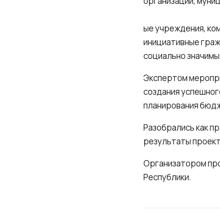
организации, муни
ые учреждения, ко
инициативные граж
социально значимы
Экспертом меропри
создания успешног
планирования бюдж
Разобрались как п
результаты проект
Организатором про
Республики.