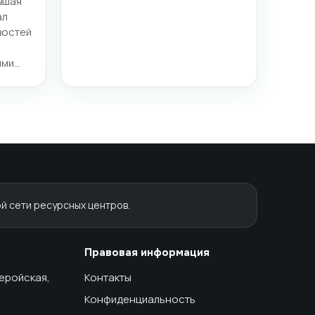
вшая
ал
востей
ими…
й сети ресурсных центров.
Правовая информация
геройская,
Контакты
Конфиденциальность