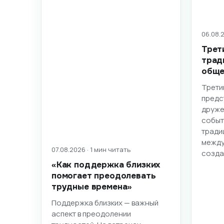
06.08.2
Трет
трад
обще
Трети
предс
друже
событ
тради
между
07.08.2026 · 1 мин читать
созд
«Как поддержка близких
помогает преодолевать
трудные времена»
Поддержка близких — важный
аспект в преодолении