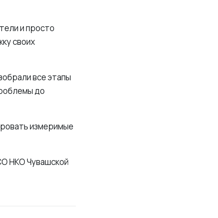
тели и просто
жку своих
зобрали все этапы
проблемы до
ировать измеримые
СО НКО Чувашской