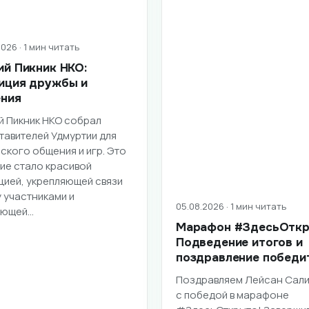
026 · 1 мин читать
ий Пикник НКО:
иция дружбы и
ния
й Пикник НКО собрал
тавителей Удмуртии для
ского общения и игр. Это
ие стало красивой
цией, укрепляющей связи
 участниками и
05.08.2026 · 1 мин читать
ающей…
Марафон #ЗдесьОткр
Подведение итогов и
поздравление победи
Поздравляем Лейсан Сал
с победой в марафоне