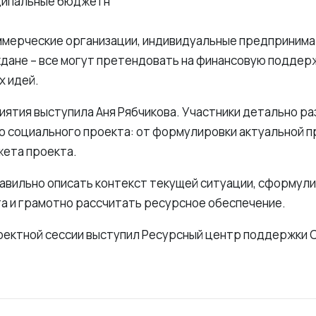
ципальные бюджетн
ммерческие организации, индивидуальные предпринима
дане – все могут претендовать на финансовую поддер
х идей.
ятия выступила Аня Рябчикова. Участники детально ра
о социального проекта: от формулировки актуальной 
ета проекта.
равильно описать контекст текущей ситуации, сформул
а и грамотно рассчитать ресурсное обеспечение.
ектной сессии выступил Ресурсный центр поддержки 