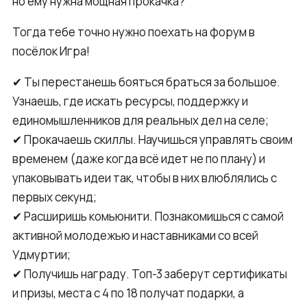
но ему нужна мощная прокачка?
Тогда тебе точно нужно поехать на форум в
посёлок Игра!
✔ Ты перестанешь бояться браться за большое.
Узнаешь, где искать ресурсы, поддержку и
единомышленников для реальных дел на селе;
✔ Прокачаешь скиллы. Научишься управлять своим
временем (даже когда всё идет не по плану) и
упаковывать идеи так, чтобы в них влюблялись с
первых секунд;
✔ Расширишь комьюнити. Познакомишься с самой
активной молодежью и наставниками со всей
Удмуртии;
✔ Получишь награду. Топ-3 заберут сертификаты
и призы, места с 4 по 18 получат подарки, а