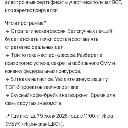
электронные сертификаты участника получат ВСЕ,
кто зарегистрируется!
Что в программе?
🔹 Стратегическая сессия. Без скучных лекций:
будете искать точки роста и составлять
стратегию реальных дел;
🔹 Три потока мастер-классов. Разберете
психологию успеха, секреты мобильного СММ и
изнанку федеральных конкурсов;
🔹 Битва финалистов. Увидите живую защиту
ТОП-3 проектов заочного этапа;
🔹 Вкусный кофе-брейк и нетворкинг. Время для
самых крутых знакомств.
📍 Где и когда? 9 июля 2026 года с 11:00, п. Игра
(МБУК «Игринская ЦБС»).