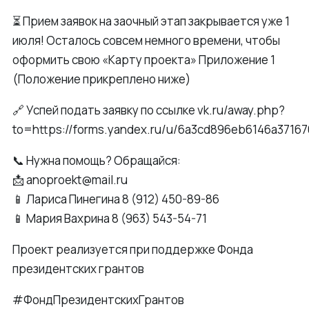
⏳ Прием заявок на заочный этап закрывается уже 1
июля! Осталось совсем немного времени, чтобы
оформить свою «Карту проекта» Приложение 1
(Положение прикреплено ниже)
🔗 Успей подать заявку по ссылке vk.ru/away.php?
to=https://forms.yandex.ru/u/6a3cd896eb6146a37167
📞 Нужна помощь? Обращайся:
📩 anoproekt@mail.ru
📱 Лариса Пинегина 8 (912) 450-89-86
📱 Мария Вахрина 8 (963) 543-54-71
Проект реализуется при поддержке Фонда
президентских грантов
#ФондПрезидентскихГрантов