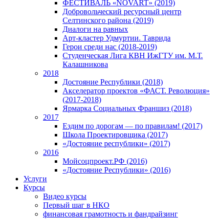
ФЕСТИВАЛЬ «NOVART» (2019)
Добровольческий ресурсный центр
Селтинского района (2019)
Диалоги на равных
Арт-кластер Удмуртии. Таврида
Герои среди нас (2018-2019)
Студенческая Лига КВН ИжГТУ им. М.Т.
Калашникова
2018
Достояние Республики (2018)
Акселератор проектов «ФАСТ. Революция»
(2017-2018)
Ярмарка Социальных Франшиз (2018)
2017
Ездим по дорогам — по правилам! (2017)
Школа Проектировщика (2017)
«Достояние республики» (2017)
2016
Мойсоцпроект.РФ (2016)
«Достояние Республики» (2016)
Услуги
Курсы
Видео курсы
Первый шаг в НКО
финансовая грамотность и фандрайзинг