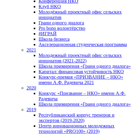
Конференция НКО
Клуб НКО
Молодёжный проектный офис сельских
инициатив
Грани одного диалога
Pro bono волонтёрство
#ИГРАЙ
Школа бизнеса
Акселерационная студенческая программа
2021
Молодежный проектный офис сельских
инициатив (2021-2022)
Школа примирения «Грани одного диалога»
Капитал: финансовая устойчивость НКО
Конкурс-премия «ПРИЗВАНИЕ – НКО»
имени А.Ф. Радевича 2021
2020
Конкурс «Призвание – НКО» имени А.Ф.
Радевича
Школа примирения «Грани одного диалога»
2019
Республиканский корпус тренеров и
экспертов (2019-2020)
Центр инновационных молодежных
технологий «PRO100» (2019)