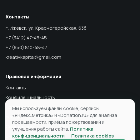
Контакты
г. Ижевск, ул. Красногеройская, 63б
+7 (3412) 47-45-45
+7 (950) 810-48-47
kreativkapital@gmail.com
Правовая информация
Контакты
Конфиденциальность
Политика cookies
Мы используем файлы cookie, сервисы
«Яндекс.Метрика» и «Donation.ru» для анализа
Условия использования ПД
посещаемости, приёма пожертвований и
Официально
улучшения работы сайта.
Политика
конфиденциальности
·
Политика cookies
ВКонтакте