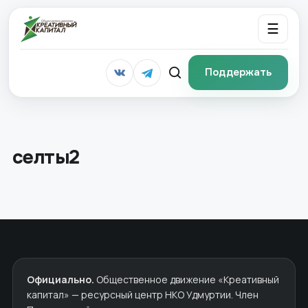
☰
Поддержать
селты2
Официально.
Общественное движение «Креативный
капитал» — ресурсный центр НКО Удмуртии. Член