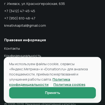
г. Ижевск, ул. Красногеройская, 63б
+7 (3412) 47-45-45
+7 (950) 810-48-47
kreativkapital@gmail.com
Правовая информация
Контакты
Конфиденциальность
Политика cookies
Мы используем файлы cookie, сервисы
«Яндекс.Метрика» и «Donation.ru» для анализа
Условия использования ПД
посещаемости, приёма пожертвований и
Официально
улучшения работы сайта.
Политика
конфиденциальности
·
Политика cookies
ВКонтакте
Принять
© 2008–2026 Движение «Креативный капитал»