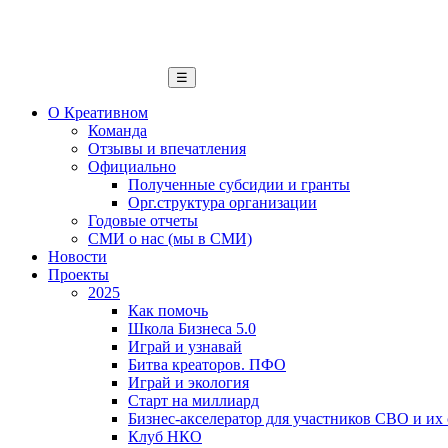
☰
О Креативном
Команда
Отзывы и впечатления
Официально
Полученные субсидии и гранты
Орг.структура организации
Годовые отчеты
СМИ о нас (мы в СМИ)
Новости
Проекты
2025
Как помочь
Школа Бизнеса 5.0
Играй и узнавай
Битва креаторов. ПФО
Играй и экология
Старт на миллиард
Бизнес-акселератор для участников СВО и их
Клуб НКО