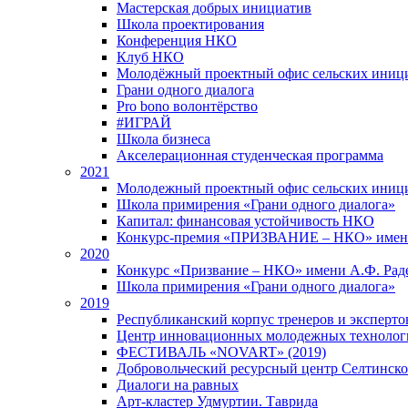
Мастерская добрых инициатив
Школа проектирования
Конференция НКО
Клуб НКО
Молодёжный проектный офис сельских иниц
Грани одного диалога
Pro bono волонтёрство
#ИГРАЙ
Школа бизнеса
Акселерационная студенческая программа
2021
Молодежный проектный офис сельских иници
Школа примирения «Грани одного диалога»
Капитал: финансовая устойчивость НКО
Конкурс-премия «ПРИЗВАНИЕ – НКО» имени
2020
Конкурс «Призвание – НКО» имени А.Ф. Рад
Школа примирения «Грани одного диалога»
2019
Республиканский корпус тренеров и экспертов
Центр инновационных молодежных технолог
ФЕСТИВАЛЬ «NOVART» (2019)
Добровольческий ресурсный центр Селтинског
Диалоги на равных
Арт-кластер Удмуртии. Таврида