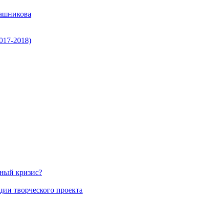
ашникова
017-2018)
нный кризис?
ции творческого проекта