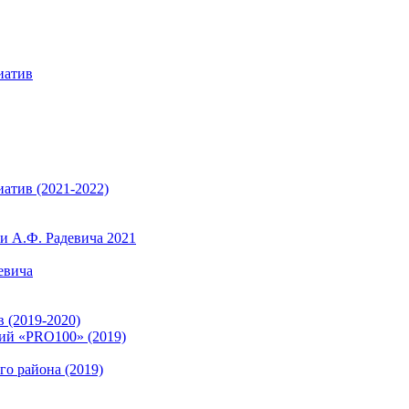
иатив
атив (2021-2022)
 А.Ф. Радевича 2021
евича
 (2019-2020)
ий «PRO100» (2019)
о района (2019)