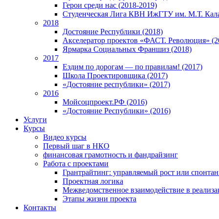
Герои среди нас (2018-2019)
Студенческая Лига КВН ИжГТУ им. М.Т. Кал
2018
Достояние Республики (2018)
Акселератор проектов «ФАСТ. Революция» (2
Ярмарка Социальных Франшиз (2018)
2017
Ездим по дорогам — по правилам! (2017)
Школа Проектировщика (2017)
«Достояние республики» (2017)
2016
Мойсоцпроект.РФ (2016)
«Достояние Республики» (2016)
Услуги
Курсы
Видео курсы
Первый шаг в НКО
финансовая грамотность и фандрайзинг
Работа с проектами
Грантрайтинг: управляемый рост или спонта
Проектная логика
Межведомственное взаимодействие в реализа
Этапы жизни проекта
Контакты