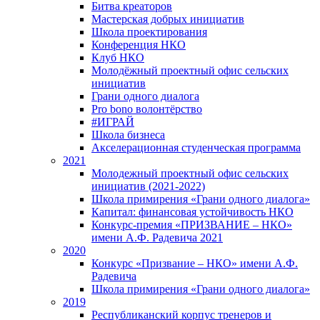
Битва креаторов
Мастерская добрых инициатив
Школа проектирования
Конференция НКО
Клуб НКО
Молодёжный проектный офис сельских
инициатив
Грани одного диалога
Pro bono волонтёрство
#ИГРАЙ
Школа бизнеса
Акселерационная студенческая программа
2021
Молодежный проектный офис сельских
инициатив (2021-2022)
Школа примирения «Грани одного диалога»
Капитал: финансовая устойчивость НКО
Конкурс-премия «ПРИЗВАНИЕ – НКО»
имени А.Ф. Радевича 2021
2020
Конкурс «Призвание – НКО» имени А.Ф.
Радевича
Школа примирения «Грани одного диалога»
2019
Республиканский корпус тренеров и