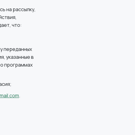
сь на рассылку,
йствия,
ает, что:
ку переданных
я, указанные в
 о программах
асия;
gmail.com
.