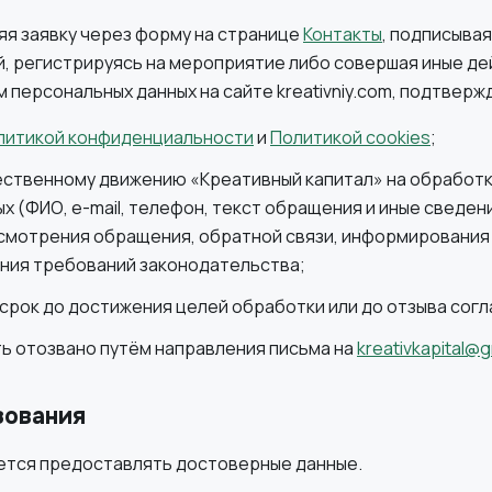
яя заявку через форму на странице
Контакты
, подписывая
, регистрируясь на мероприятие либо совершая иные де
 персональных данных на сайте kreativniy.com, подтвержд
литикой конфиденциальности
и
Политикой cookies
;
ественному движению «Креативный капитал» на обработ
х (ФИО, e-mail, телефон, текст обращения и иные сведени
ссмотрения обращения, обратной связи, информирования
ения требований законодательства;
 срок до достижения целей обработки или до отзыва согл
ь отозвано путём направления письма на
kreativkapital@
зования
уется предоставлять достоверные данные.