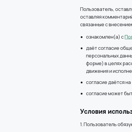
Пользователь, оставл
оставляя комментарий
связанные с внесением
ознакомлен(а) с
По
даёт согласие общ
персональных данны
форме) в целях ра
движения и исполн
согласие даётся на
согласие может быт
Условия исполь
1. Пользователь обяз