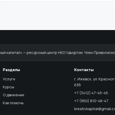
й капитал» — ресурсный центр НКО Удмуртии. Член Приволжско
Разделы
Контакты
Услуги
г. Ижевск, ул. Красно
63б
Курсы
+7 (3412) 47-45-45
О движении
+7 (950) 810-48-47
Как помочь
kreativkapital@gmail.