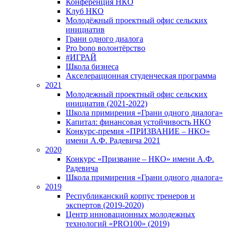
Конференция НКО
Клуб НКО
Молодёжный проектный офис сельских
инициатив
Грани одного диалога
Pro bono волонтёрство
#ИГРАЙ
Школа бизнеса
Акселерационная студенческая программа
2021
Молодежный проектный офис сельских
инициатив (2021-2022)
Школа примирения «Грани одного диалога»
Капитал: финансовая устойчивость НКО
Конкурс-премия «ПРИЗВАНИЕ – НКО»
имени А.Ф. Радевича 2021
2020
Конкурс «Призвание – НКО» имени А.Ф.
Радевича
Школа примирения «Грани одного диалога»
2019
Республиканский корпус тренеров и
экспертов (2019-2020)
Центр инновационных молодежных
технологий «PRO100» (2019)