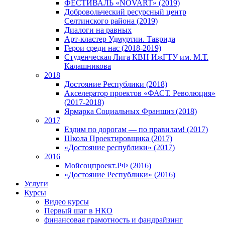
ФЕСТИВАЛЬ «NOVART» (2019)
Добровольческий ресурсный центр
Селтинского района (2019)
Диалоги на равных
Арт-кластер Удмуртии. Таврида
Герои среди нас (2018-2019)
Студенческая Лига КВН ИжГТУ им. М.Т.
Калашникова
2018
Достояние Республики (2018)
Акселератор проектов «ФАСТ. Революция»
(2017-2018)
Ярмарка Социальных Франшиз (2018)
2017
Ездим по дорогам — по правилам! (2017)
Школа Проектировщика (2017)
«Достояние республики» (2017)
2016
Мойсоцпроект.РФ (2016)
«Достояние Республики» (2016)
Услуги
Курсы
Видео курсы
Первый шаг в НКО
финансовая грамотность и фандрайзинг