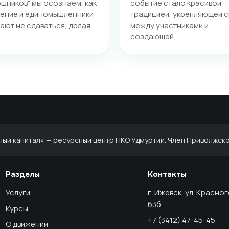
ошников" мы осознаём, как
событие стало красивой
ение и единомышленники
традицией, укрепляющей с
ают не сдаваться, делая
между участниками и
создающей…
й капитал» — ресурсный центр НКО Удмуртии. Член Приволжско
Разделы
Контакты
Услуги
г. Ижевск, ул. Красно
63б
Курсы
+7 (3412) 47-45-45
О движении