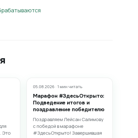
обрабатываются
я
05.08.2026 · 1 мин читать
Марафон #ЗдесьОткрыто:
Подведение итогов и
поздравление победителю
Поздравляем Лейсан Салимову
для
с победой в марафоне
. Это
#ЗдесьОткрыто! Завершившая