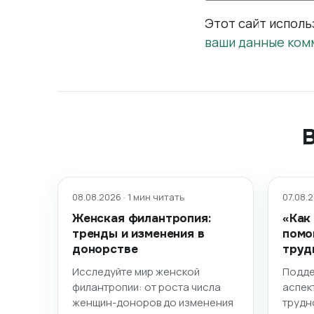
Этот сайт исполь
ваши данные ком
08.08.2026 · 1 мин читать
07.08.2
Женская филантропия:
«Как
тренды и изменения в
помо
донорстве
труд
Исследуйте мир женской
Подде
филантропии: от роста числа
аспек
женщин-доноров до изменения
трудн