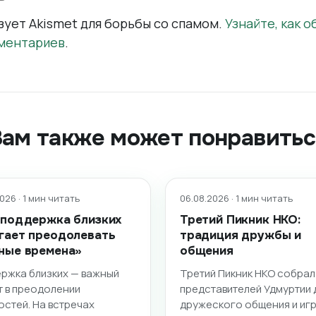
зует Akismet для борьбы со спамом.
Узнайте, как 
ментариев
.
Вам также может понравитьс
026 · 1 мин читать
06.08.2026 · 1 мин читать
 поддержка близких
Третий Пикник НКО:
гает преодолевать
традиция дружбы и
ные времена»
общения
ржка близких — важный
Третий Пикник НКО собрал
т в преодолении
представителей Удмуртии 
остей. На встречах
дружеского общения и игр