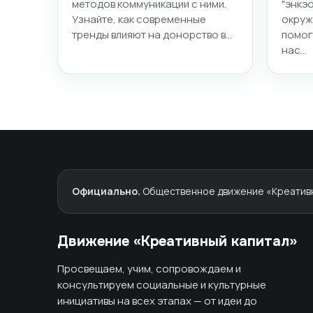
методов коммуникации с ними.
"энкэ
Узнайте, как современные
окруж
тренды влияют на донорство в…
помог
нас…
Официально.
Общественное движение «Креативны
Движение «Креативный капитал»
Просвещаем, учим, сопровождаем и
консультируем социальные и культурные
инициативы на всех этапах — от идеи до