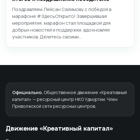
Поздравляем Лейсан Салимову с победой в
марафоне #ЗдесьОткрыто! Завершившая
мероприятия, марафон стал площадкой для
добрых новостей и поддержки, вдохновляя
участников. Делитесь своими…
Официально.
Общественное движение «Креативный
капитал» — ресурсный центр НКО Удмуртии. Член
Приволжской сети ресурсных центров.
Движение «Креативный капитал»