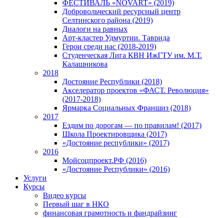
ФЕСТИВАЛЬ «NOVART» (2019)
Добровольческий ресурсный центр
Селтинского района (2019)
Диалоги на равных
Арт-кластер Удмуртии. Таврида
Герои среди нас (2018-2019)
Студенческая Лига КВН ИжГТУ им. М.Т.
Калашникова
2018
Достояние Республики (2018)
Акселератор проектов «ФАСТ. Революция»
(2017-2018)
Ярмарка Социальных Франшиз (2018)
2017
Ездим по дорогам — по правилам! (2017)
Школа Проектировщика (2017)
«Достояние республики» (2017)
2016
Мойсоцпроект.РФ (2016)
«Достояние Республики» (2016)
Услуги
Курсы
Видео курсы
Первый шаг в НКО
финансовая грамотность и фандрайзинг