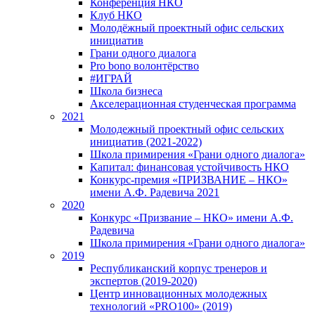
Конференция НКО
Клуб НКО
Молодёжный проектный офис сельских
инициатив
Грани одного диалога
Pro bono волонтёрство
#ИГРАЙ
Школа бизнеса
Акселерационная студенческая программа
2021
Молодежный проектный офис сельских
инициатив (2021-2022)
Школа примирения «Грани одного диалога»
Капитал: финансовая устойчивость НКО
Конкурс-премия «ПРИЗВАНИЕ – НКО»
имени А.Ф. Радевича 2021
2020
Конкурс «Призвание – НКО» имени А.Ф.
Радевича
Школа примирения «Грани одного диалога»
2019
Республиканский корпус тренеров и
экспертов (2019-2020)
Центр инновационных молодежных
технологий «PRO100» (2019)