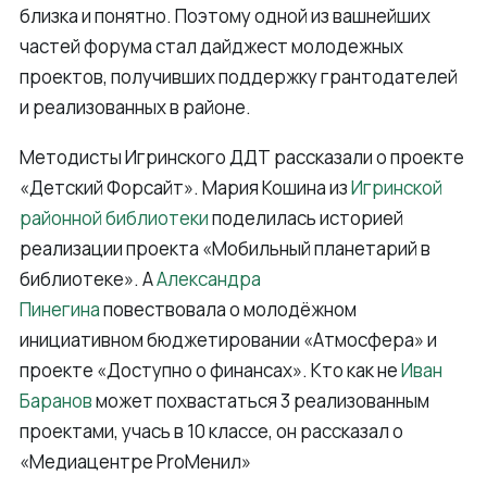
близка и понятно. Поэтому одной из вашнейших
частей форума стал дайджест молодежных
проектов, получивших поддержку грантодателей
и реализованных в районе.
Методисты Игринского ДДТ рассказали о проекте
«Детский Форсайт». Мария Кошина из
Игринской
районной библиотеки
поделилась историей
реализации проекта «Мобильный планетарий в
библиотеке». А
Александра
Пинегина
повествовала о молодёжном
инициативном бюджетировании «Атмосфера» и
проекте «Доступно о финансах». Кто как не
Иван
Баранов
может похвастаться 3 реализованным
проектами, учась в 10 классе, он рассказал о
«Медиацентре ProМенил»