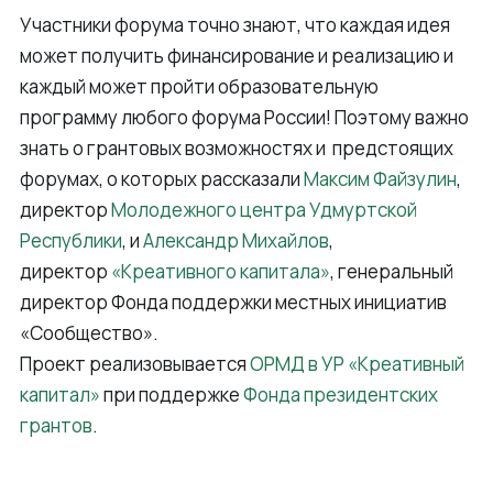
Участники форума точно знают, что каждая идея
может получить финансирование и реализацию и
каждый может пройти образовательную
программу любого форума России! Поэтому важно
знать о грантовых возможностях и предстоящих
форумах, о которых рассказали
Максим Файзулин
,
директор
Молодежного центра Удмуртской
Республики
, и
Александр Михайлов
,
директор
«Креативного капитала»
, генеральный
директор Фонда поддержки местных инициатив
«Сообщество».
Проект реализовывается
ОРМД в УР «Креативный
капитал»
при поддержке
Фонда президентских
грантов
.