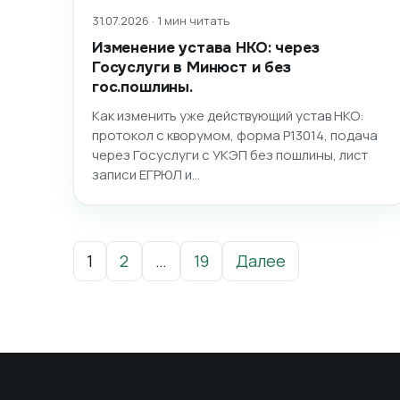
31.07.2026 · 1 мин читать
Изменение устава НКО: через
Госуслуги в Минюст и без
гос.пошлины.
Как изменить уже действующий устав НКО:
протокол с кворумом, форма Р13014, подача
через Госуслуги с УКЭП без пошлины, лист
записи ЕГРЮЛ и…
Пагинация записей
1
2
…
19
Далее