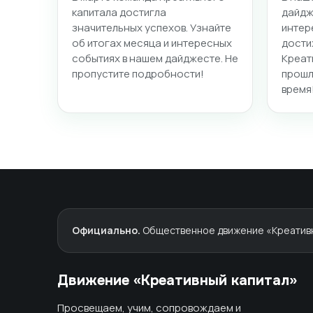
капитала достигла
дайдж
значительных успехов. Узнайте
интер
об итогах месяца и интересных
дости
событиях в нашем дайджесте. Не
Креат
пропустите подробности!
прошл
время
Официально.
Общественное движение «Креативны
Движение «Креативный капитал»
Просвещаем, учим, сопровождаем и