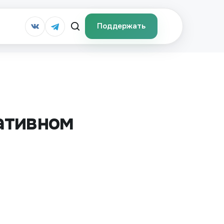
Поддержать
еативном