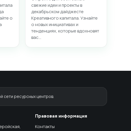
питала
свежие идеи и проекты в
да
декабрьском дайджесте
айте о
Креативного капитала. Узнайте
а
о новых инициативах и
тенденциях, которые вдохновят
вас…
й сети ресурсных центров.
Правовая информация
геройская,
Контакты