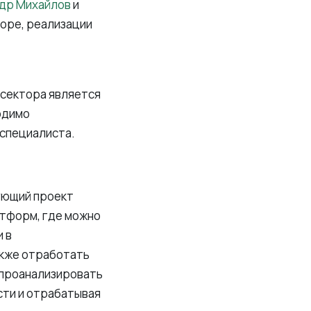
др Михайлов
и
оре, реализации
сектора является
одимо
 специалиста.
вующий проект
атформ, где можно
 в
акже отработать
, проанализировать
сти и отрабатывая