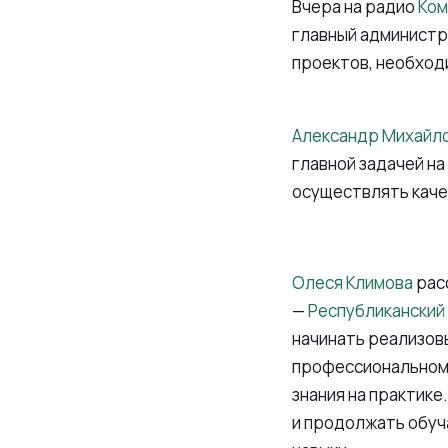
Вчера на радио
Ком
главный админист
проектов, необход
Александр Михайл
главной задачей н
осуществлять каче
Олеся Климова
расс
—
Республиканский
начинать реализовы
профессиональном 
знания на практике
и продолжать обуч