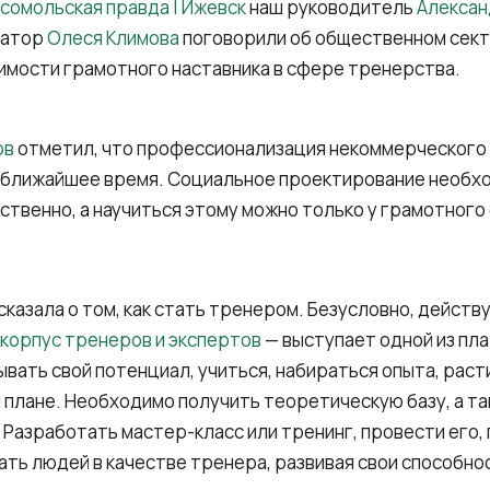
сомольская правда | Ижевск
наш руководитель
Алексан
ратор
Олеся Климова
поговорили об общественном сект
имости грамотного наставника в сфере тренерства.
ов
отметил, что профессионализация некоммерческого 
а ближайшее время. Социальное проектирование необх
ственно, а научиться этому можно только у грамотного
казала о том, как стать тренером. Безусловно, дейст
 корпус тренеров и экспертов
— выступает одной из пл
вать свой потенциал, учиться, набираться опыта, расти
плане. Необходимо получить теоретическую базу, а т
. Разработать мастер-класс или тренинг, провести его
ать людей в качестве тренера, развивая свои способно