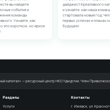
есте вы найдете
дайджест Креативного ка
есные события и
и узнайте, как наша коман
жения команды
стартовала новый год. Чит
ивного. Узнайте, как
первых успехах и планах н
о это короткое, но яркое
будущее!
!
й капитал» — ресурсный центр НКО Удмуртии. Член Приволжско
Разделы
Контакты
Услуги
г. Ижевск, ул. Красно