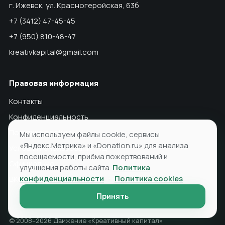
г. Ижевск, ул. Красногеройская, 63б
+7 (3412) 47-45-45
+7 (950) 810-48-47
kreativkapital@gmail.com
Правовая информация
Контакты
Конфиденциальность
Политика cookies
Мы используем файлы cookie, сервисы
«Яндекс.Метрика» и «Donation.ru» для анализа
Условия использования ПД
посещаемости, приёма пожертвований и
Официально
улучшения работы сайта.
Политика
конфиденциальности
·
Политика cookies
ВКонтакте
Принять
© 2008–2026 Движение «Креативный капитал»