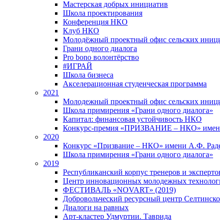
Мастерская добрых инициатив
Школа проектирования
Конференция НКО
Клуб НКО
Молодёжный проектный офис сельских иниц
Грани одного диалога
Pro bono волонтёрство
#ИГРАЙ
Школа бизнеса
Акселерационная студенческая программа
2021
Молодежный проектный офис сельских иници
Школа примирения «Грани одного диалога»
Капитал: финансовая устойчивость НКО
Конкурс-премия «ПРИЗВАНИЕ – НКО» имени
2020
Конкурс «Призвание – НКО» имени А.Ф. Рад
Школа примирения «Грани одного диалога»
2019
Республиканский корпус тренеров и экспертов
Центр инновационных молодежных технолог
ФЕСТИВАЛЬ «NOVART» (2019)
Добровольческий ресурсный центр Селтинског
Диалоги на равных
Арт-кластер Удмуртии. Таврида