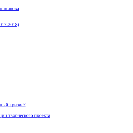
ашникова
017-2018)
нный кризис?
ции творческого проекта