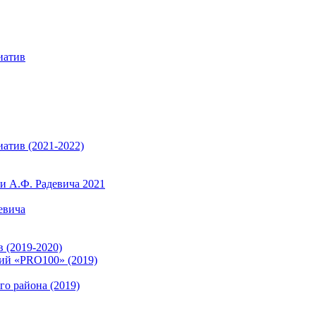
иатив
атив (2021-2022)
 А.Ф. Радевича 2021
евича
 (2019-2020)
ий «PRO100» (2019)
о района (2019)