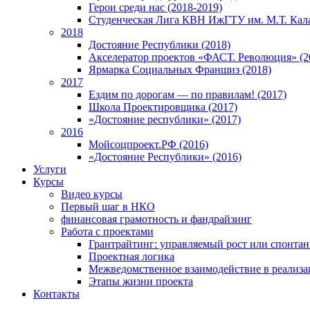
Герои среди нас (2018-2019)
Студенческая Лига КВН ИжГТУ им. М.Т. Кал
2018
Достояние Республики (2018)
Акселератор проектов «ФАСТ. Революция» (2
Ярмарка Социальных Франшиз (2018)
2017
Ездим по дорогам — по правилам! (2017)
Школа Проектировщика (2017)
«Достояние республики» (2017)
2016
Мойсоцпроект.РФ (2016)
«Достояние Республики» (2016)
Услуги
Курсы
Видео курсы
Первый шаг в НКО
финансовая грамотность и фандрайзинг
Работа с проектами
Грантрайтинг: управляемый рост или спонта
Проектная логика
Межведомственное взаимодействие в реализа
Этапы жизни проекта
Контакты