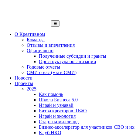
☰
О Креативном
Команда
Отзывы и впечатления
Официально
Полученные субсидии и гранты
Орг.структура организации
Годовые отчеты
СМИ о нас (мы в СМИ)
Новости
Проекты
2025
Как помочь
Школа Бизнеса 5.0
Играй и узнавай
Битва креаторов. ПФО
Играй и экология
Старт на миллиард
Бизнес-акселератор для участников СВО и их
Клуб НКО