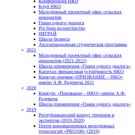
Конференция НКО
Клуб НКО
Молодёжный проектный офис сельских
инициатив
Грани одного диалога
Pro bono волонтёрство
#ИГРАЙ
Школа бизнеса
Акселерационная студенческая программа
2021
Молодежный проектный офис сельских
инициатив (2021-2022)
Школа примирения «Грани одного диалога»
Капитал: финансовая устойчивость НКО
Конкурс-премия «ПРИЗВАНИЕ – НКО»
имени А.Ф. Радевича 2021
2020
Конкурс «Призвание – НКО» имени А.Ф.
Радевича
Школа примирения «Грани одного диалога»
2019
Республиканский корпус тренеров и
экспертов (2019-2020)
Центр инновационных молодежных
технологий «PRO100» (2019)