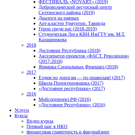
ФЕСТИВАЛЬ «NOVART» (2019)
Добровольческий ресурсный центр
Селтинского района (2019)
Диалоги на равных
Арт-кластер Удмуртии. Таврида
Герои среди нас (2018-2019)
Студенческая Лига КВН ИжГТУ им. М.Т.
Калашникова
2018
Достояние Республики (2018)
Акселератор проектов «ФАСТ. Революция»
(2017-2018)
Ярмарка Социальных Франшиз (2018)
2017
Ездим по дорогам — по правилам! (2017)
Школа Проектировщика (2017)
«Достояние республики» (2017)
2016
Мойсоцпроект.РФ (2016)
«Достояние Республики» (2016)
Услуги
Курсы
Видео курсы
Первый шаг в НКО
финансовая грамотность и фандрайзинг