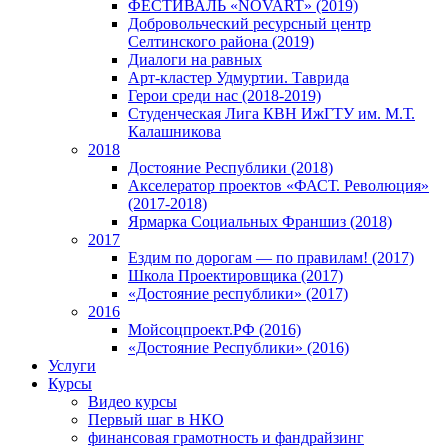
ФЕСТИВАЛЬ «NOVART» (2019)
Добровольческий ресурсный центр
Селтинского района (2019)
Диалоги на равных
Арт-кластер Удмуртии. Таврида
Герои среди нас (2018-2019)
Студенческая Лига КВН ИжГТУ им. М.Т.
Калашникова
2018
Достояние Республики (2018)
Акселератор проектов «ФАСТ. Революция»
(2017-2018)
Ярмарка Социальных Франшиз (2018)
2017
Ездим по дорогам — по правилам! (2017)
Школа Проектировщика (2017)
«Достояние республики» (2017)
2016
Мойсоцпроект.РФ (2016)
«Достояние Республики» (2016)
Услуги
Курсы
Видео курсы
Первый шаг в НКО
финансовая грамотность и фандрайзинг