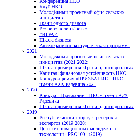
Конференция НКО
Клуб НКО
Молодёжный проектный офис сельских
инициатив
Грани одного диалога
Pro bono волонтёрство
#ИГРАЙ
Школа бизнеса
Акселерационная студенческая программа
2021
Молодежный проектный офис сельских
инициатив (2021-2022)
Школа примирения «Грани одного диалога»
Капитал: финансовая устойчивость НКО
Конкурс-премия «ПРИЗВАНИЕ – НКО»
имени А.Ф. Радевича 2021
2020
Конкурс «Призвание – НКО» имени А.Ф.
Радевича
Школа примирения «Грани одного диалога»
2019
Республиканский корпус тренеров и
экспертов (2019-2020)
Центр инновационных молодежных
технологий «PRO100» (2019)