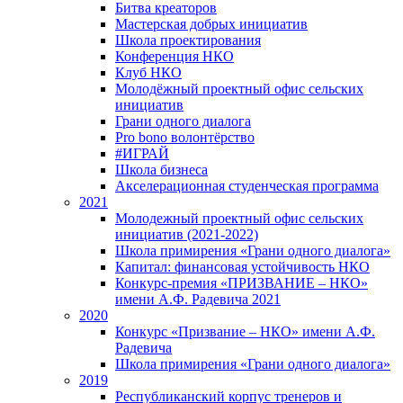
Битва креаторов
Мастерская добрых инициатив
Школа проектирования
Конференция НКО
Клуб НКО
Молодёжный проектный офис сельских
инициатив
Грани одного диалога
Pro bono волонтёрство
#ИГРАЙ
Школа бизнеса
Акселерационная студенческая программа
2021
Молодежный проектный офис сельских
инициатив (2021-2022)
Школа примирения «Грани одного диалога»
Капитал: финансовая устойчивость НКО
Конкурс-премия «ПРИЗВАНИЕ – НКО»
имени А.Ф. Радевича 2021
2020
Конкурс «Призвание – НКО» имени А.Ф.
Радевича
Школа примирения «Грани одного диалога»
2019
Республиканский корпус тренеров и