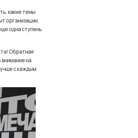
ять, какие темы
ыт организации,
еще одна ступень
кта! Обратная
 внимание на
лучше с каждым