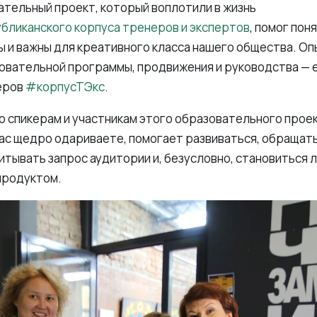
тельный проект, который воплотили в жизнь
бликанского корпуса тренеров и экспертов
, помог пон
ы и важны для креативного класса нашего общества. Оп
овательной программы, продвижения и руководства — 
еров
#корпусТЭкс
.
о спикерам и участникам этого образовательного прое
нас щедро одариваете, помогает развиваться, обращать
итывать запрос аудитории и, безусловно, становиться 
продуктом.