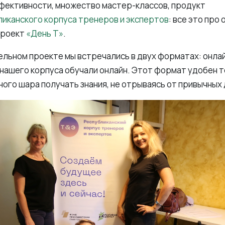
фективности, множество мастер-классов, продукт
иканского корпуса тренеров и экспертов
: все это про
проект
«День Т»
.
льном проекте мы встречались в двух форматах: онлайн
нашего корпуса обучали онлайн. Этот формат удобен т
ного шара получать знания, не отрываясь от привычных 