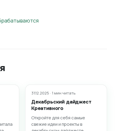
обрабатываются
я
31.12.2025 · 1 мин читать
Декабрьский дайджест
Креативного
Откройте для себя самые
питала
свежие идеи и проекты в
да
декабрьском дайджесте