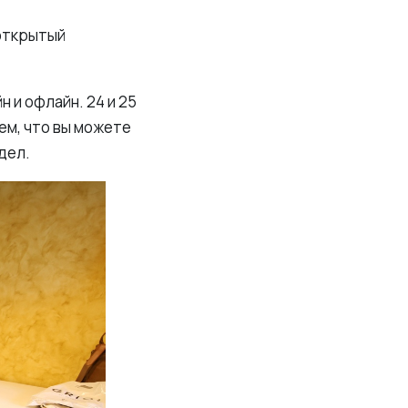
 открытый
 и офлайн. 24 и 25
ем, что вы можете
дел.