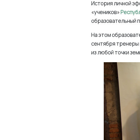
История личной эф
«учеников»
Республ
образовательный 
На этом образовате
сентября тренеры 
из любой точки зем