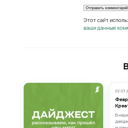
Этот сайт исполь
ваши данные ком
02.03.2
Февр
Креа
В наш
дайдж
интер