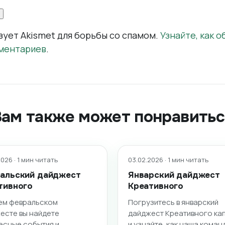
зует Akismet для борьбы со спамом.
Узнайте, как 
ментариев
.
Вам также может понравитьс
026 · 1 мин читать
03.02.2026 · 1 мин читать
альский дайджест
Январский дайджест
тивного
Креативного
ем февральском
Погрузитесь в январский
есте вы найдете
дайджест Креативного ка
есные события и
и узнайте, как наша коман