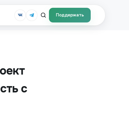
Поддержать
оект
сть с