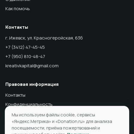
Как помочь
Контакты
г. Ижевск, ул. Красногеройская, 63б
+7 (3412) 47-45-45
+7 (950) 810-48-47
kreativkapital@gmail.com
Правовая информация
Контакты
Конфиденциальность
Политика cookies
Мы используем файлы cookie, сервисы
«Яндекс.Метрика» и «Donation.ru» для анализа
Условия использования ПД
посещаемости, приёма пожертвований и
Официально