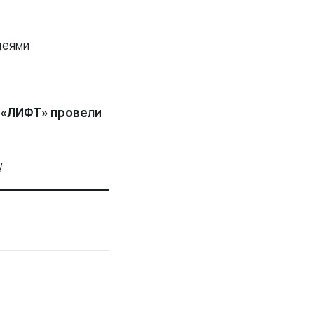
деями
 «ЛИФТ» провели
!