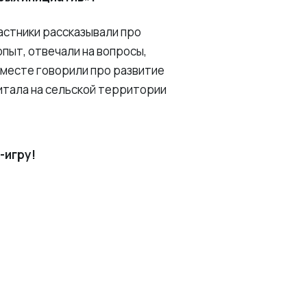
астники рассказывали про
опыт, отвечали на вопросы,
вместе говорили про развитие
итала на сельской территории
-игру!