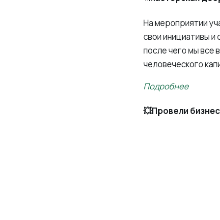
На мероприятии уч
свои инициативы и 
после чего мы все 
человеческого кап
Подробнее
💥Провели бизнес