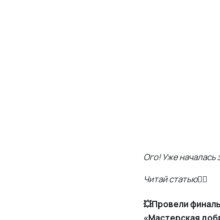
Ого! Уже началась 
Читай статью👇🏻
💥Провели финал
«Мастерская доб