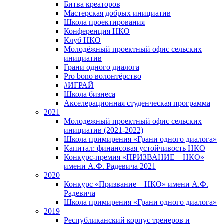
Битва креаторов
Мастерская добрых инициатив
Школа проектирования
Конференция НКО
Клуб НКО
Молодёжный проектный офис сельских
инициатив
Грани одного диалога
Pro bono волонтёрство
#ИГРАЙ
Школа бизнеса
Акселерационная студенческая программа
2021
Молодежный проектный офис сельских
инициатив (2021-2022)
Школа примирения «Грани одного диалога»
Капитал: финансовая устойчивость НКО
Конкурс-премия «ПРИЗВАНИЕ – НКО»
имени А.Ф. Радевича 2021
2020
Конкурс «Призвание – НКО» имени А.Ф.
Радевича
Школа примирения «Грани одного диалога»
2019
Республиканский корпус тренеров и