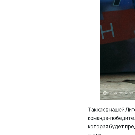
Так как в нашей Ли
команда-победитель
которая будет пре
жюри.