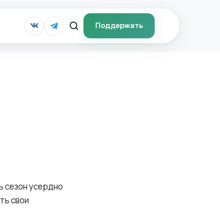
Поддержать
сь сезон усердно
ить свои