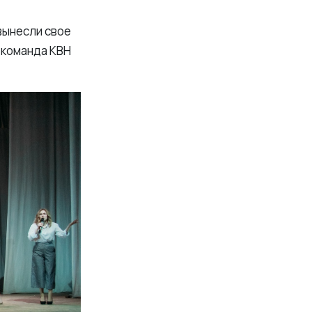
вынесли свое
 команда КВН