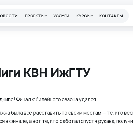
НОВОСТИ
ПРОЕКТЫ
УСЛУГИ
КУРСЫ
КОНТАКТЫ
Лиги КВН ИжГТУ
дчиво! Финал юбилейного сезона удался.
жна была все расставить по своим местам — те, кто ве
я в финале, а вот те, кто работал спустя рукава, получ