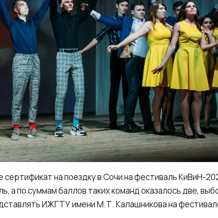
ге сертификат на поездку в Сочи на фестиваль КиВиН-20
, а по суммам баллов таких команд оказалось две, выб
дставлять ИЖГТУ имени М.Т. Калашникова на фестивале