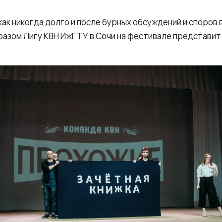
ак никогда долго и после бурных обсуждений и споров 
разом Лигу КВН ИжГТУ в Сочи на фестивале представит