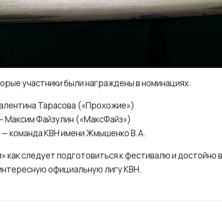
торые участники были награждены в номинациях:
Валентина Тарасова («Прохожие»)
— Максим Файзулин («МаксФайз»)
— команда КВН имени Жмышенко В.А.
 как следует подготовиться к фестивалю и достойно в
в интересную официальную лигу КВН.