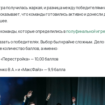
гра получилась жаркая, и разница между победителями 
показывает, что команды готовились активно и донесл
чшее.
 команды, которые определились в
полуфинальной игре 
зать о победителях. Выбор был крайне сложным. Дело 
 количество баллов, а именно:
«Перестройка» — 10,00 баллов
ко В.А.» и «МаксФайз» — 9,9 балла