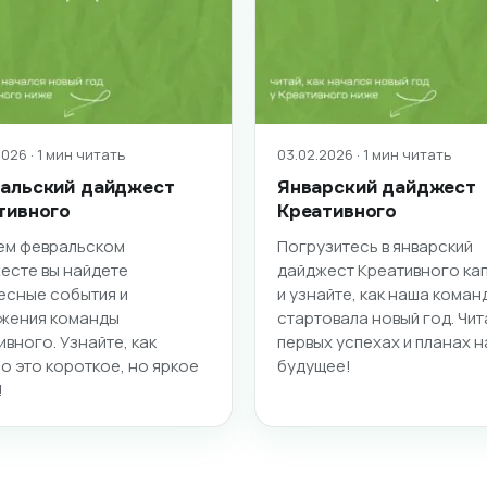
026 · 1 мин читать
03.02.2026 · 1 мин читать
альский дайджест
Январский дайджест
тивного
Креативного
ем февральском
Погрузитесь в январский
есте вы найдете
дайджест Креативного ка
есные события и
и узнайте, как наша коман
жения команды
стартовала новый год. Чит
ивного. Узнайте, как
первых успехах и планах н
о это короткое, но яркое
будущее!
!