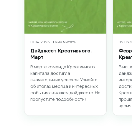
01.04.2026 · 1 мин читать
02.03.2
Дайджест Креативного.
Февр
Март
Креа
В марте команда Креативного
В наш
капитала достигла
дайдж
значительных успехов. Узнайте
интер
об итогах месяца и интересных
дости
событиях в нашем дайджесте. Не
Креат
пропустите подробности!
прошл
время