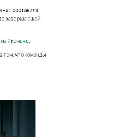
и нет составила
и до завершающей
из 7 команд
.
в том, что команды