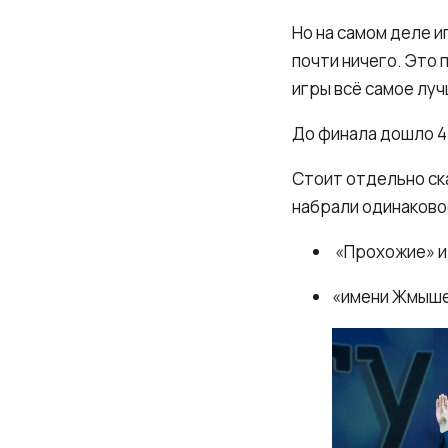
Но на самом деле и
почти ничего. Это 
игры всё самое лу
До финала дошло 4
Стоит отдельно ска
набрали одинаковое
«Прохожие» и 
«имени Жмышен