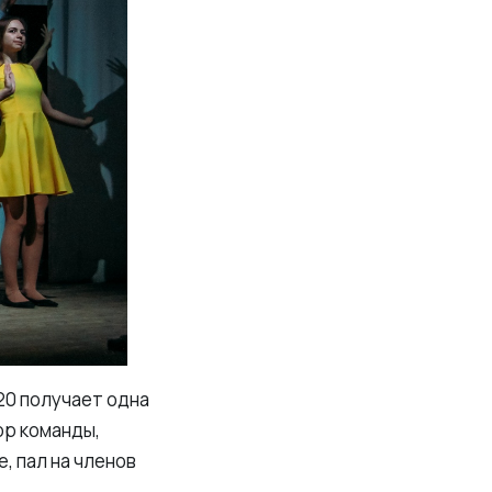
20 получает одна
ор команды,
, пал на членов