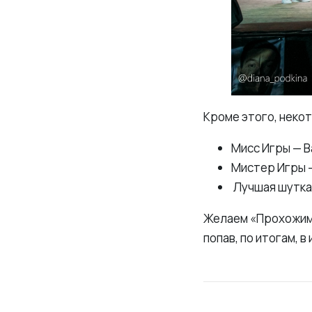
Кроме этого, неко
Мисс Игры — 
Мистер Игры 
Лучшая шутка 
Желаем «Прохожим»
попав, по итогам, 