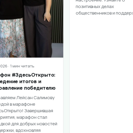
позитивных делах
общественников и поддер
026 · 1 мин читать
фон #ЗдесьОткрыто:
едение итогов и
равление победителю
авляем Лейсан Салимову
едой в марафоне
ьОткрыто! Завершившая
риятия, марафон стал
дкой для добрых новостей
держки, вдохновляя