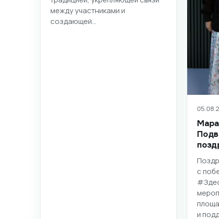
между участниками и
создающей…
05.08.2
Мара
Подв
позд
Поздр
с поб
#Здес
мероп
площа
и под