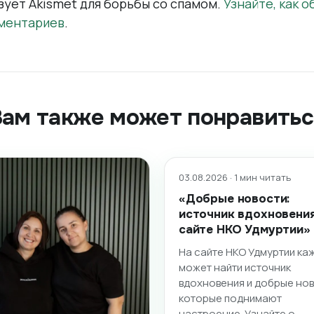
зует Akismet для борьбы со спамом.
Узнайте, как 
ментариев
.
Вам также может понравитьс
03.08.2026 · 1 мин читать
«Добрые новости:
источник вдохновения
сайте НКО Удмуртии»
На сайте НКО Удмуртии ка
может найти источник
вдохновения и добрые нов
которые поднимают
настроение. Узнайте о