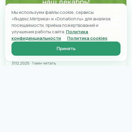
Мы используем файлы cookie, сервисы
«Яндекс.Метрика» и «Donation.ru» для анализа
посещаемости, приёма пожертвований и
улучшения работы сайта.
Политика
конфиденциальности
·
Политика cookies
Принять
31.12.2025 · 1 мин читать
Декабрьский дайджест Креативного
Откройте для себя самые свежие идеи и проекты в
декабрьском дайджесте Креативного капитала.
Узнайте о новых инициативах и тенденциях,
которые вдохновят вас…