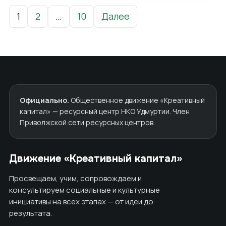
Пагинация записей
1
2
…
10
Далее
Официально.
Общественное движение «Креативный
капитал» — ресурсный центр НКО Удмуртии. Член
Приволжской сети ресурсных центров.
Движение «Креативный капитал»
Просвещаем, учим, сопровождаем и
консультируем социальные и культурные
инициативы на всех этапах — от идеи до
результата.