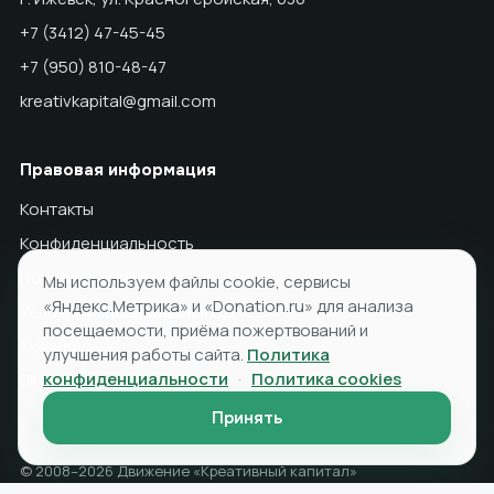
+7 (3412) 47-45-45
+7 (950) 810-48-47
kreativkapital@gmail.com
Правовая информация
Контакты
Конфиденциальность
Политика cookies
Мы используем файлы cookie, сервисы
«Яндекс.Метрика» и «Donation.ru» для анализа
Условия использования ПД
посещаемости, приёма пожертвований и
Официально
улучшения работы сайта.
Политика
конфиденциальности
·
Политика cookies
ВКонтакте
Принять
© 2008–2026 Движение «Креативный капитал»