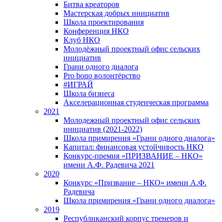
Битва креаторов
Мастерская добрых инициатив
Школа проектирования
Конференция НКО
Клуб НКО
Молодёжный проектный офис сельских
инициатив
Грани одного диалога
Pro bono волонтёрство
#ИГРАЙ
Школа бизнеса
Акселерационная студенческая программа
2021
Молодежный проектный офис сельских
инициатив (2021-2022)
Школа примирения «Грани одного диалога»
Капитал: финансовая устойчивость НКО
Конкурс-премия «ПРИЗВАНИЕ – НКО»
имени А.Ф. Радевича 2021
2020
Конкурс «Призвание – НКО» имени А.Ф.
Радевича
Школа примирения «Грани одного диалога»
2019
Республиканский корпус тренеров и