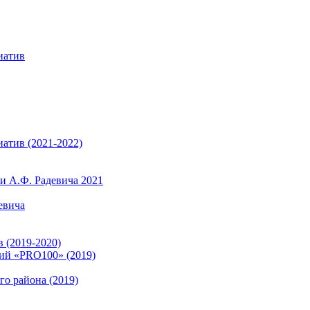
иатив
атив (2021-2022)
 А.Ф. Радевича 2021
евича
 (2019-2020)
ий «PRO100» (2019)
о района (2019)