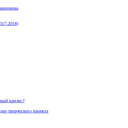
ашникова
017-2018)
нный кризис?
ции творческого проекта