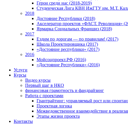
Герои среди нас (2018-2019)
Студенческая Лига КВН ИжГТУ им. М.Т. Кал
2018
Достояние Республики (2018)
Акселератор проектов «ФАСТ. Революция» (2
Ярмарка Социальных Франшиз (2018)
2017
Ездим по дорогам — по правилам! (2017)
Школа Проектировщика (2017)
«Достояние республики» (2017)
2016
Мойсоцпроект.РФ (2016)
«Достояние Республики» (2016)
Услуги
Курсы
Видео курсы
Первый шаг в НКО
финансовая грамотность и фандрайзинг
Работа с проектами
Грантрайтинг: управляемый рост или спонта
Проектная логика
Межведомственное взаимодействие в реализа
Этапы жизни проекта
Контакты