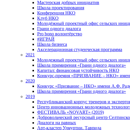
Мастерская добрых инициатив
Школа проектирования
Конференция НКО
Клуб НКО
Молодёжный проектный офис сельских иниц
Грани одного диалога
Pro bono волонтёрство
#ИГРАЙ
Школа бизнеса
Акселерационная студенческая программа
2021
Молодежный проектный офис сельских иници
Школа примирения «Грани одного диалога»
Капитал: финансовая устойчивость НКО
Конкурс-премия «ПРИЗВАНИЕ – НКО» имени
2020
Конкурс «Призвание – НКО» имени А.Ф. Рад
Школа примирения «Грани одного диалога»
2019
Республиканский корпус тренеров и экспертов
Центр инновационных молодежных технолог
ФЕСТИВАЛЬ «NOVART» (2019)
Добровольческий ресурсный центр Селтинског
Диалоги на равных
Арт-кластер Удмуртии. Таврида