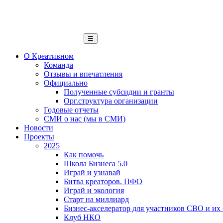
☰
О Креативном
Команда
Отзывы и впечатления
Официально
Полученные субсидии и гранты
Орг.структура организации
Годовые отчеты
СМИ о нас (мы в СМИ)
Новости
Проекты
2025
Как помочь
Школа Бизнеса 5.0
Играй и узнавай
Битва креаторов. ПФО
Играй и экология
Старт на миллиард
Бизнес-акселератор для участников СВО и их
Клуб НКО