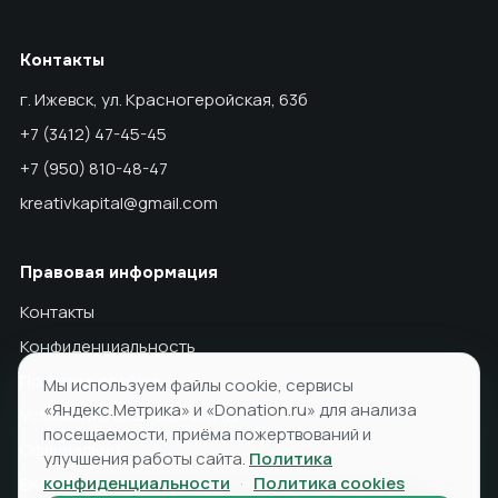
Контакты
г. Ижевск, ул. Красногеройская, 63б
+7 (3412) 47-45-45
+7 (950) 810-48-47
kreativkapital@gmail.com
Правовая информация
Контакты
Конфиденциальность
Политика cookies
Мы используем файлы cookie, сервисы
«Яндекс.Метрика» и «Donation.ru» для анализа
Условия использования ПД
посещаемости, приёма пожертвований и
Официально
улучшения работы сайта.
Политика
конфиденциальности
·
Политика cookies
ВКонтакте