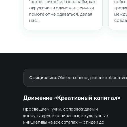
"энкэошников" мы осознаём, как
событ
окружение и единомышленники
тради
помогают не сдаваться, делая
между
нас…
созд
Официально.
Общественное движение «Креативны
Движение «Креативный капитал»
Просвещаем, учим, сопровождаем и
консультируем социальные и культурные
инициативы на всех этапах — от идеи до