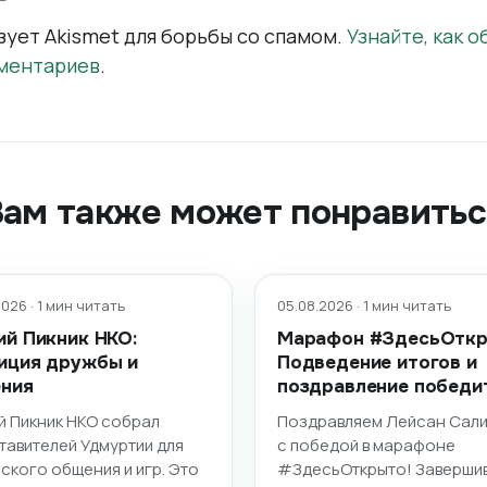
зует Akismet для борьбы со спамом.
Узнайте, как 
ментариев
.
Вам также может понравитьс
026 · 1 мин читать
05.08.2026 · 1 мин читать
ий Пикник НКО:
Марафон #ЗдесьОткр
иция дружбы и
Подведение итогов и
ния
поздравление победи
й Пикник НКО собрал
Поздравляем Лейсан Сал
тавителей Удмуртии для
с победой в марафоне
ского общения и игр. Это
#ЗдесьОткрыто! Заверши