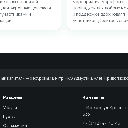
ие стало красивой
мероприятия, марафон ст
цией, укрепляющей связи
площадкой для добрых но
 участниками и
и поддержки, вдохновляя
ающей…
участников. Делитесь сво
й капитал» — ресурсный центр НКО Удмуртии. Член Приволжско
Разделы
Контакты
Услуги
г. Ижевск, ул. Красно
63б
Курсы
+7 (3412) 47-45-45
О движении