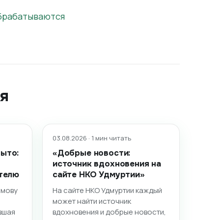
обрабатываются
я
03.08.2026 · 1 мин читать
ыто:
«Добрые новости:
источник вдохновения на
телю
сайте НКО Удмуртии»
имову
На сайте НКО Удмуртии каждый
может найти источник
вшая
вдохновения и добрые новости,