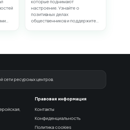
ал
которые поднимают
востей
настроение. Узнайте о
позитивных делах
ими…
общественников и поддержите…
й сети ресурсных центров.
Правовая информация
геройская,
Контакты
Конфиденциальность
Политика cookies