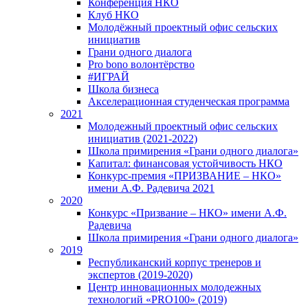
Конференция НКО
Клуб НКО
Молодёжный проектный офис сельских
инициатив
Грани одного диалога
Pro bono волонтёрство
#ИГРАЙ
Школа бизнеса
Акселерационная студенческая программа
2021
Молодежный проектный офис сельских
инициатив (2021-2022)
Школа примирения «Грани одного диалога»
Капитал: финансовая устойчивость НКО
Конкурс-премия «ПРИЗВАНИЕ – НКО»
имени А.Ф. Радевича 2021
2020
Конкурс «Призвание – НКО» имени А.Ф.
Радевича
Школа примирения «Грани одного диалога»
2019
Республиканский корпус тренеров и
экспертов (2019-2020)
Центр инновационных молодежных
технологий «PRO100» (2019)