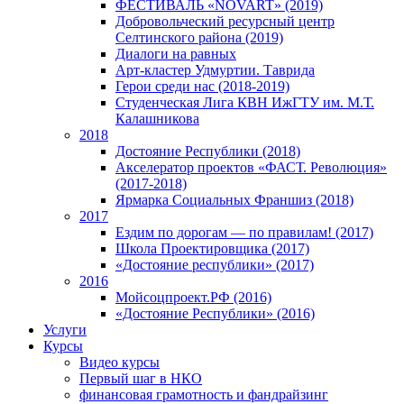
ФЕСТИВАЛЬ «NOVART» (2019)
Добровольческий ресурсный центр
Селтинского района (2019)
Диалоги на равных
Арт-кластер Удмуртии. Таврида
Герои среди нас (2018-2019)
Студенческая Лига КВН ИжГТУ им. М.Т.
Калашникова
2018
Достояние Республики (2018)
Акселератор проектов «ФАСТ. Революция»
(2017-2018)
Ярмарка Социальных Франшиз (2018)
2017
Ездим по дорогам — по правилам! (2017)
Школа Проектировщика (2017)
«Достояние республики» (2017)
2016
Мойсоцпроект.РФ (2016)
«Достояние Республики» (2016)
Услуги
Курсы
Видео курсы
Первый шаг в НКО
финансовая грамотность и фандрайзинг