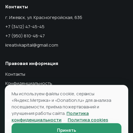
Контакты
г. Ижевск, ул. Красногеройская, 63б
+7 (3412) 47-45-45
+7 (950) 810-48-47
kreativkapital@gmail.com
Правовая информация
Контакты
Конфиденциальность
Политика cookies
Мы используем файлы cookie, сервисы
«Яндекс.Метрика» и «Donation.ru» для анализа
Условия использования ПД
посещаемости, приёма пожертвований и
Официально
улучшения работы сайта.
Политика
конфиденциальности
·
Политика cookies
ВКонтакте
Принять