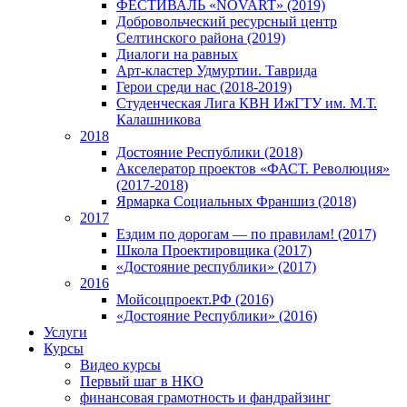
ФЕСТИВАЛЬ «NOVART» (2019)
Добровольческий ресурсный центр
Селтинского района (2019)
Диалоги на равных
Арт-кластер Удмуртии. Таврида
Герои среди нас (2018-2019)
Студенческая Лига КВН ИжГТУ им. М.Т.
Калашникова
2018
Достояние Республики (2018)
Акселератор проектов «ФАСТ. Революция»
(2017-2018)
Ярмарка Социальных Франшиз (2018)
2017
Ездим по дорогам — по правилам! (2017)
Школа Проектировщика (2017)
«Достояние республики» (2017)
2016
Мойсоцпроект.РФ (2016)
«Достояние Республики» (2016)
Услуги
Курсы
Видео курсы
Первый шаг в НКО
финансовая грамотность и фандрайзинг