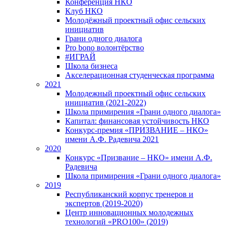
Конференция НКО
Клуб НКО
Молодёжный проектный офис сельских
инициатив
Грани одного диалога
Pro bono волонтёрство
#ИГРАЙ
Школа бизнеса
Акселерационная студенческая программа
2021
Молодежный проектный офис сельских
инициатив (2021-2022)
Школа примирения «Грани одного диалога»
Капитал: финансовая устойчивость НКО
Конкурс-премия «ПРИЗВАНИЕ – НКО»
имени А.Ф. Радевича 2021
2020
Конкурс «Призвание – НКО» имени А.Ф.
Радевича
Школа примирения «Грани одного диалога»
2019
Республиканский корпус тренеров и
экспертов (2019-2020)
Центр инновационных молодежных
технологий «PRO100» (2019)