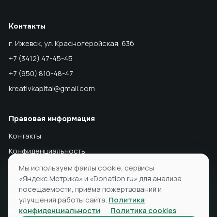
Контакты
г. Ижевск, ул. Красногеройская, 63б
+7 (3412) 47-45-45
+7 (950) 810-48-47
kreativkapital@gmail.com
Правовая информация
Контакты
Конфиденциальность
Политика cookies
Мы используем файлы cookie, сервисы
«Яндекс.Метрика» и «Donation.ru» для анализа
Условия использования ПД
посещаемости, приёма пожертвований и
Официально
улучшения работы сайта.
Политика
конфиденциальности
·
Политика cookies
ВКонтакте