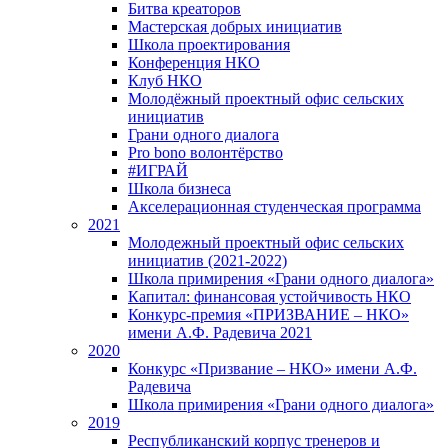
Битва креаторов
Мастерская добрых инициатив
Школа проектирования
Конференция НКО
Клуб НКО
Молодёжный проектный офис сельских
инициатив
Грани одного диалога
Pro bono волонтёрство
#ИГРАЙ
Школа бизнеса
Акселерационная студенческая программа
2021
Молодежный проектный офис сельских
инициатив (2021-2022)
Школа примирения «Грани одного диалога»
Капитал: финансовая устойчивость НКО
Конкурс-премия «ПРИЗВАНИЕ – НКО»
имени А.Ф. Радевича 2021
2020
Конкурс «Призвание – НКО» имени А.Ф.
Радевича
Школа примирения «Грани одного диалога»
2019
Республиканский корпус тренеров и