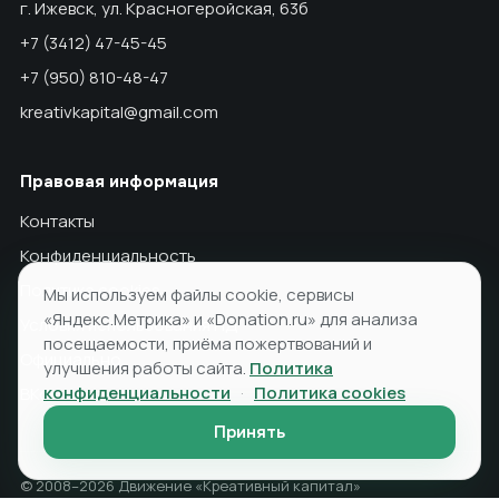
г. Ижевск, ул. Красногеройская, 63б
+7 (3412) 47-45-45
+7 (950) 810-48-47
kreativkapital@gmail.com
Правовая информация
Контакты
Конфиденциальность
Политика cookies
Мы используем файлы cookie, сервисы
«Яндекс.Метрика» и «Donation.ru» для анализа
Условия использования ПД
посещаемости, приёма пожертвований и
Официально
улучшения работы сайта.
Политика
конфиденциальности
·
Политика cookies
ВКонтакте
Принять
© 2008–2026 Движение «Креативный капитал»