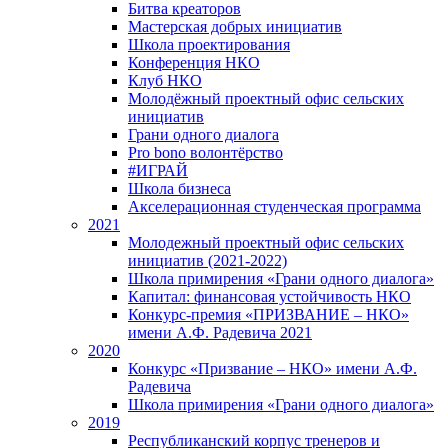
Битва креаторов
Мастерская добрых инициатив
Школа проектирования
Конференция НКО
Клуб НКО
Молодёжный проектный офис сельских
инициатив
Грани одного диалога
Pro bono волонтёрство
#ИГРАЙ
Школа бизнеса
Акселерационная студенческая программа
2021
Молодежный проектный офис сельских
инициатив (2021-2022)
Школа примирения «Грани одного диалога»
Капитал: финансовая устойчивость НКО
Конкурс-премия «ПРИЗВАНИЕ – НКО»
имени А.Ф. Радевича 2021
2020
Конкурс «Призвание – НКО» имени А.Ф.
Радевича
Школа примирения «Грани одного диалога»
2019
Республиканский корпус тренеров и