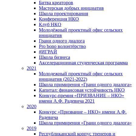
Битва креаторов
Мастерская добрых инициатив
Школа проектирования
Конференция НКО
Клуб НКО
Молодёжный проектный офис сельских
инициатив
Грани одного диалога
Pro bono волонтёрство
#ИГРАЙ
Школа бизнеса
Акселерационная студенческая программа
2021
Молодежный проектный офис сельских
инициатив (2021-2022)
Школа примирения «Грани одного диалога»
Капитал: финансовая устойчивость НКО
Конкурс-премия «ПРИЗВАНИЕ – НКО»
имени А.Ф. Радевича 2021
2020
Конкурс «Призвание – НКО» имени А.Ф.
Радевича
Школа примирения «Грани одного диалога»
2019
Республиканский корпус тренеров и