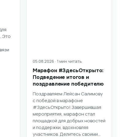
для
. Это
вязи
05.08.2026 · 1 мин читать
Марафон #ЗдесьОткрыто:
Подведение итогов и
поздравление победителю
Поздравляем Лейсан Салимову
с победой в марафоне
#ЗдесьОткрыто! Завершившая
мероприятия, марафон стал
площадкой для добрых новостей
и поддержки, вдохновляя
участников. Делитесь своими…