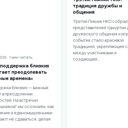
традиция дружбы и
общения
Третий Пикник НКО собрал
представителей Удмуртии 
дружеского общения и игр
событие стало красивой
традицией, укрепляющей с
между участниками и
026 · 1 мин читать
создающей…
 поддержка близких
гает преодолевать
ные времена»
ржка близких — важный
т в преодолении
остей. На встречах
ошников" мы осознаём, как
ение и единомышленники
ают не сдаваться, делая