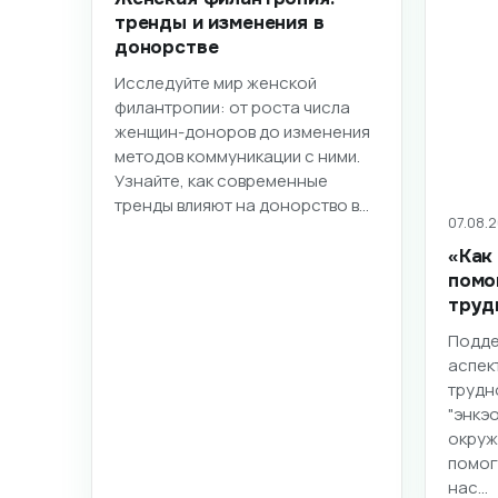
тренды и изменения в
донорстве
Исследуйте мир женской
филантропии: от роста числа
женщин-доноров до изменения
методов коммуникации с ними.
Узнайте, как современные
тренды влияют на донорство в…
07.08.2
«Как
помо
труд
Подде
аспек
трудн
"энкэ
окруж
помог
нас…