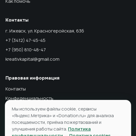
Как помочь
Контакты
г. Ижевск, ул. Красногеройская, 63б
+7 (3412) 47-45-45
+7 (950) 810-48-47
kreativkapital@gmail.com
Правовая информация
Контакты
Конфиденциальность
Политика cookies
Мы используем файлы cookie, сервисы
«Яндекс.Метрика» и «Donation.ru» для анализа
Условия использования ПД
посещаемости, приёма пожертвований и
Официально
улучшения работы сайта.
Политика
конфиденциальности
·
Политика cookies
ВКонтакте